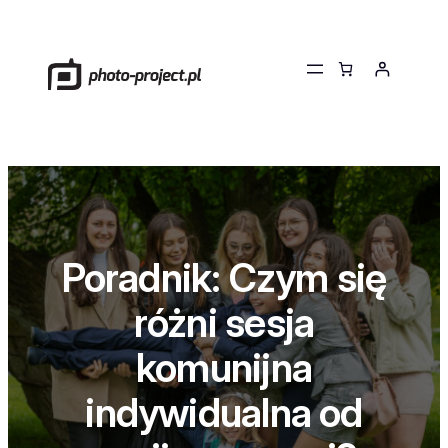
Przejdź
do
treści
Poradnik: Czym się
różni sesja
komunijna
indywidualna od